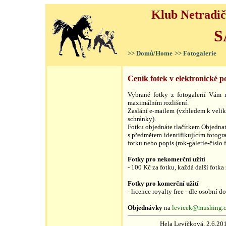
Klub Netradič
S
>> Domů/Home
>> Fotogalerie
Ceník fotek v elektronické 
Vybrané fotky z fotogalerií Vám 
maximálním rozlišení.
Zaslání e-mailem (vzhledem k velik
schránky).
Fotku objednáte tlačítkem Objednat 
s předmětem identifikujícím fotograf
fotku nebo popis (rok-galerie-číslo 
Fotky pro nekomerční užití
- 100 Kč za fotku, každá další fotka
Fotky pro komerční užití
- licence royalty free - dle osobní 
Objednávky
na
levicek@mushing.
Hela Levíčková, 2.6.201